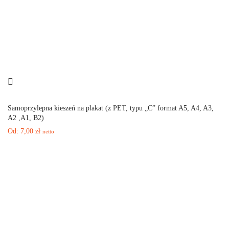
Samoprzylepna kieszeń na plakat (z PET, typu „C” format A5, A4, A3,
A2 ,A1, B2)
Od:
7,00
zł
netto