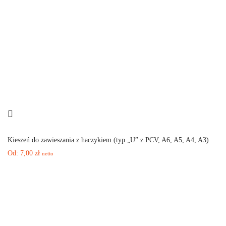
Kieszeń do zawieszania z haczykiem (typ „U” z PCV, A6, A5, A4, A3)
Od:
7,00
zł
netto