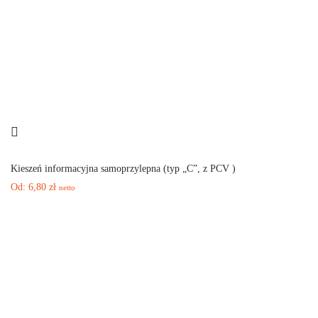
Kieszeń informacyjna samoprzylepna (typ „C”, z PCV )
Od:
6,80
zł
netto