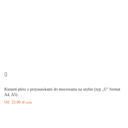
Kieszeń plexi z przyssawkami do mocowania na szybie (typ „U” format
A4, A5)
Od:
23,00
zł
netto