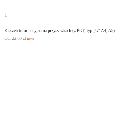
Kieszeń informacyjna na przyssawkach (z PET, typ „U” A4, A5)
Od:
22,00
zł
netto