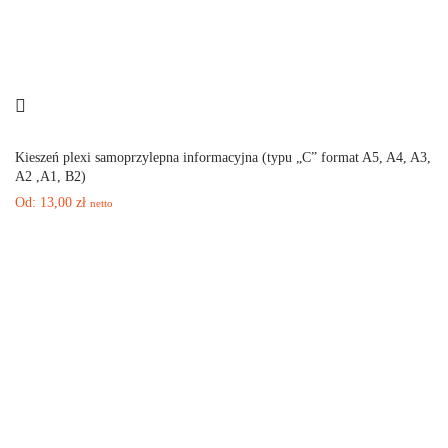
Kieszeń plexi samoprzylepna informacyjna (typu „C” format A5, A4, A3,
A2 ,A1, B2)
Od:
13,00
zł
netto