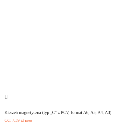
Kieszeń magnetyczna (typ „C” z PCV, format A6, A5, A4, A3)
Od:
7,39
zł
netto