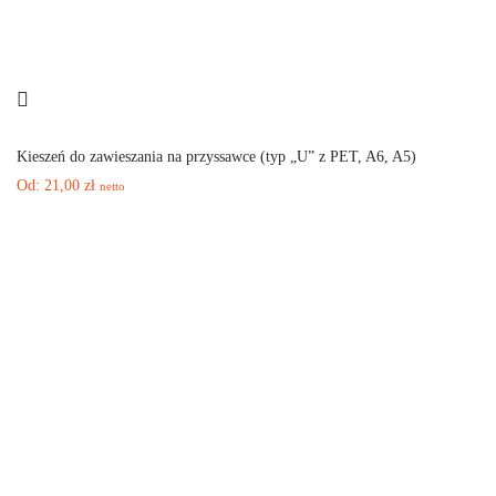
Kieszeń do zawieszania na przyssawce (typ „U” z PET, A6, A5)
Od:
21,00
zł
netto