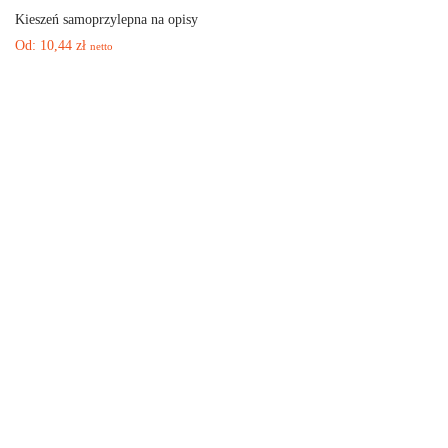
Kieszeń samoprzylepna na opisy
Od:
10,44
zł
netto