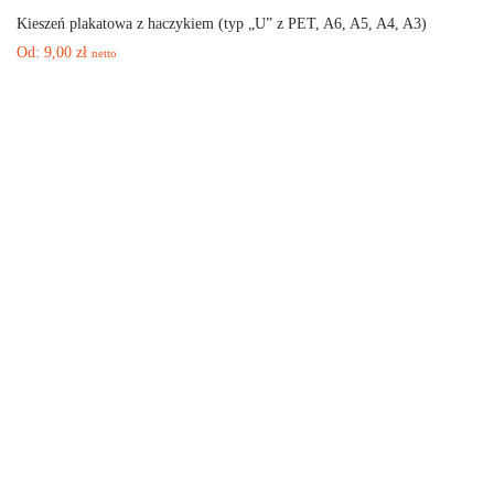
Kieszeń plakatowa z haczykiem (typ „U” z PET, A6, A5, A4, A3)
Od:
9,00
zł
netto