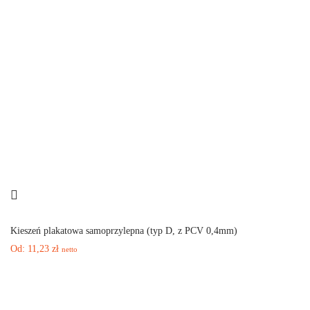
Kieszeń plakatowa samoprzylepna (typ D, z PCV 0,4mm)
Od:
11,23
zł
netto