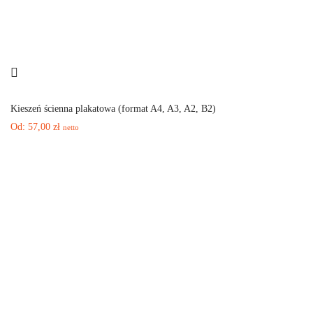
Kieszeń ścienna plakatowa (format A4, A3, A2, B2)
Od:
57,00
zł
netto