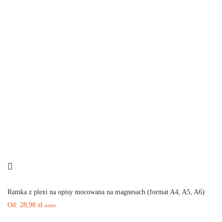
Ramka z plexi na opisy mocowana na magnesach (format A4, A5, A6)
Od:
28,98
zł
netto