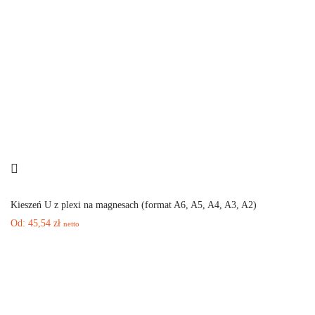
Kieszeń U z plexi na magnesach (format A6, A5, A4, A3, A2)
Od:
45,54
zł
netto