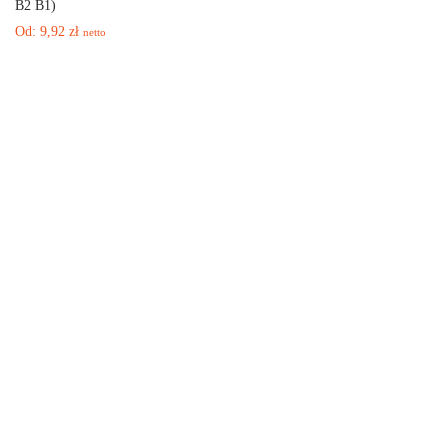
B2 B1)
Od:
9,92
zł
netto