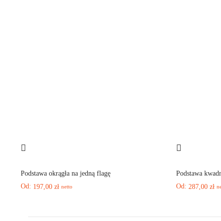
Podstawa okrągła na jedną flagę
Podstawa kwadr
Od:
Od:
197,00
zł
287,00
zł
netto
n