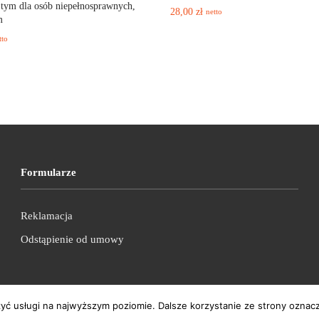
ym dla osób niepełnosprawnych,
28,00
zł
netto
m
tto
Formularze
Reklamacja
Odstąpienie od umowy
zyć usługi na najwyższym poziomie. Dalsze korzystanie ze strony oznacz