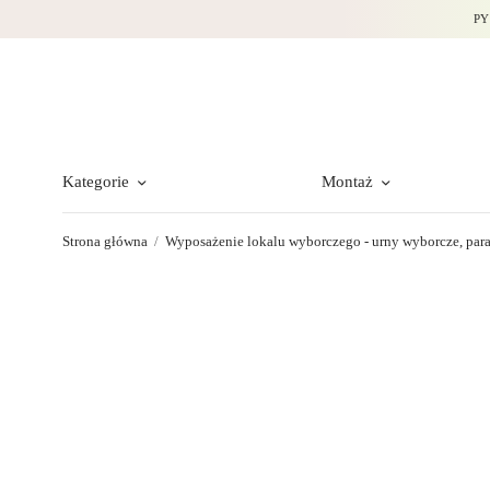
PY
Kategorie
Montaż
Strona główna
/
Wyposażenie lokalu wyborczego - urny wyborcze, par