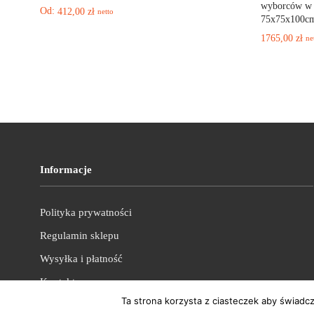
wyborców w t
Od:
412,00
zł
netto
75x75x100c
1765,00
zł
ne
Informacje
Polityka prywatności
Regulamin sklepu
Wysyłka i płatność
Kontakt
Ta strona korzysta z ciasteczek aby świadc