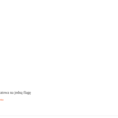
atowa na jedną flagę
etto