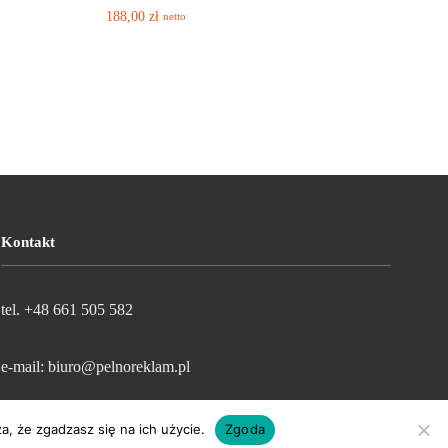
188,00
zł
netto
Kontakt
tel. +48 661 505 582
e-mail: biuro@pelnoreklam.pl
a, że zgadzasz się na ich użycie.
Zgoda