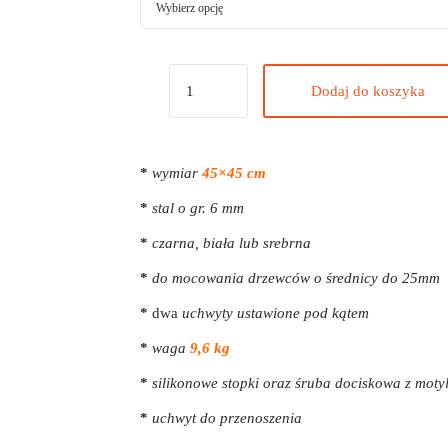
Dodaj do koszyka
*
wymiar
45×45 cm
*
stal o gr. 6 mm
*
czarna, biała lub srebrna
*
do mocowania drzewców o średnicy do 25mm
*
dwa
uchwyty ustawione pod kątem
*
waga
9,6 kg
*
silikonowe stopki oraz śruba dociskowa z moty
*
uchwyt do przenoszenia