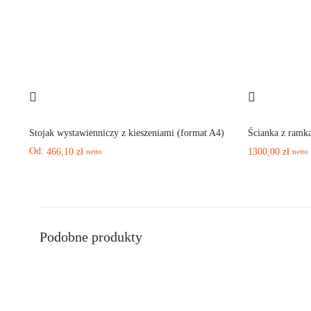
Stojak wystawienniczy z kieszeniami (format A4)
Ścianka z ramk
Od:
466,10
zł
1300,00
zł
netto
netto
Podobne produkty