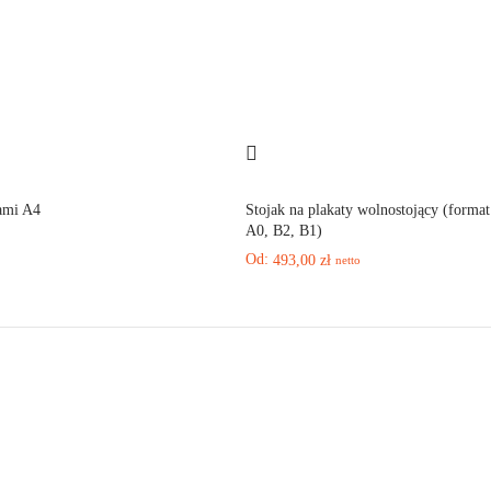
ami A4
Stojak na plakaty wolnostojący (format
A0, B2, B1)
Od:
493,00
zł
netto