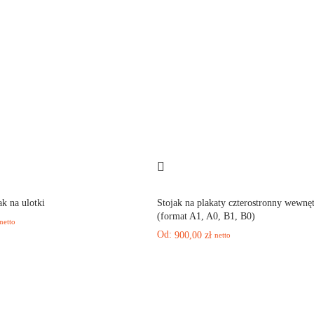
k na ulotki
Stojak na plakaty czterostronny wewnę
(format A1, A0, B1, B0)
netto
Od:
900,00
zł
netto