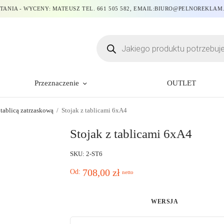
TANIA - WYCENY: MATEUSZ TEL. 661 505 582, EMAIL:BIURO@PELNOREKLAM
Przeznaczenie
OUTLET
 tablicą zatrzaskową
/
Stojak z tablicami 6xA4
Stojak z tablicami 6xA4
SKU: 2-ST6
708,00
zł
Od:
netto
WERSJA