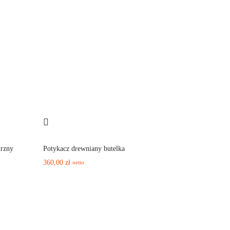
trzny
Potykacz drewniany butelka
360,00
zł
netto