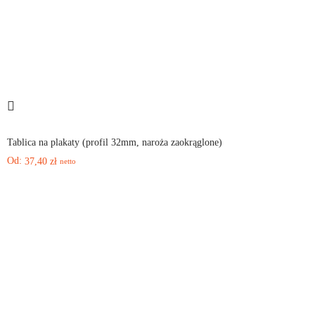
Tablica na plakaty (profil 32mm, naroża zaokrąglone)
Od:
37,40
zł
netto