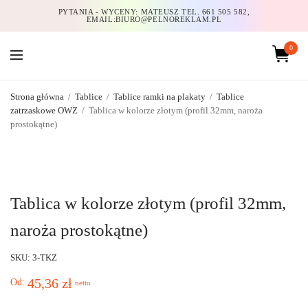
PYTANIA - WYCENY: MATEUSZ TEL. 661 505 582,
EMAIL:BIURO@PELNOREKLAM.PL
0
Strona główna
/
Tablice
/
Tablice ramki na plakaty
/
Tablice
zatrzaskowe OWZ
/
Tablica w kolorze złotym (profil 32mm, naroża
prostokątne)
Tablica w kolorze złotym (profil 32mm,
naroża prostokątne)
SKU: 3-TKZ
45,36
zł
Od:
netto