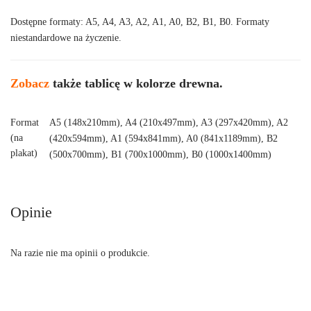
Dostępne formaty: A5, A4, A3, A2, A1, A0, B2, B1, B0. Formaty
niestandardowe na życzenie.
Zobacz
także
tablicę w kolorze drewna
.
Format
A5 (148x210mm), A4 (210x497mm), A3 (297x420mm), A2
(na
(420x594mm), A1 (594x841mm), A0 (841x1189mm), B2
plakat)
(500x700mm), B1 (700x1000mm), B0 (1000x1400mm)
Opinie
Na razie nie ma opinii o produkcie.