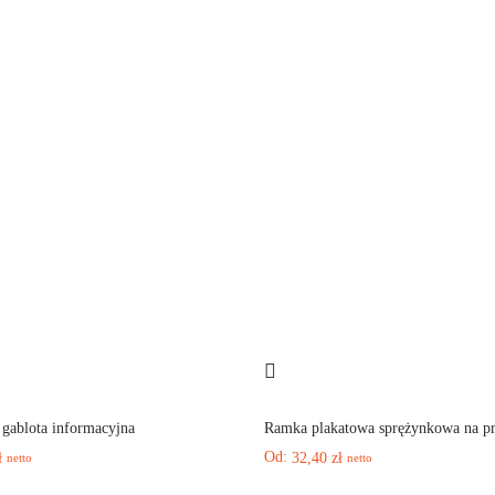
gablota informacyjna
Ramka plakatowa sprężynkowa na p
Od:
ł
32,40
zł
netto
netto