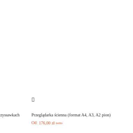
rzyssawkach
Przeglądarka ścienna (format A4, A3, A2 pion)
Od:
176,00
zł
netto