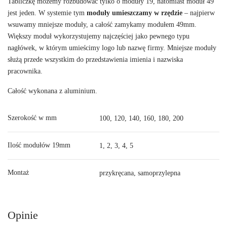
Tabliczkę możemy rozbudować tylko o moduły 19, natomiast moduł 49
jest jeden. W systemie tym
moduły umieszczamy w rzędzie
– najpierw
wsuwamy mniejsze moduły, a całość zamykamy modułem 49mm.
Większy moduł wykorzystujemy najczęściej jako pewnego typu
nagłówek, w którym umieścimy logo lub nazwę firmy. Mniejsze moduły
służą przede wszystkim do przedstawienia imienia i nazwiska
pracownika.
Całość wykonana z aluminium.
Szerokość w mm
100, 120, 140, 160, 180, 200
Ilość modułów 19mm
1, 2, 3, 4, 5
Montaż
przykręcana, samoprzylepna
Opinie