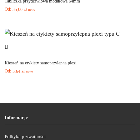
Tabliczka przydrzwiowa modułowa 64mm
Od:
35,00
zł
netto
Kieszeń na etykiety samoprzylepna plexi
Od:
5,64
zł
netto
Informacje
Polityka prywatności