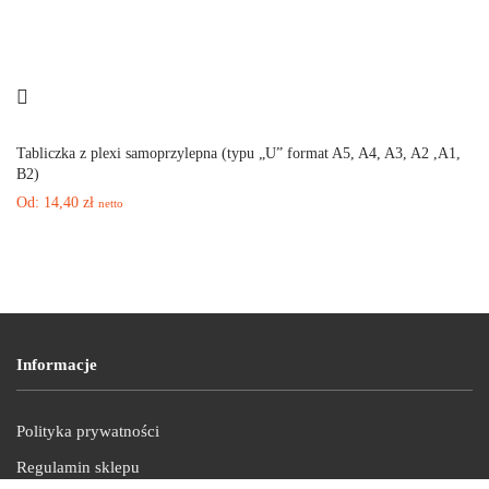
Tabliczka z plexi samoprzylepna (typu „U” format A5, A4, A3, A2 ,A1,
B2)
Od:
14,40
zł
netto
Informacje
Polityka prywatności
Regulamin sklepu