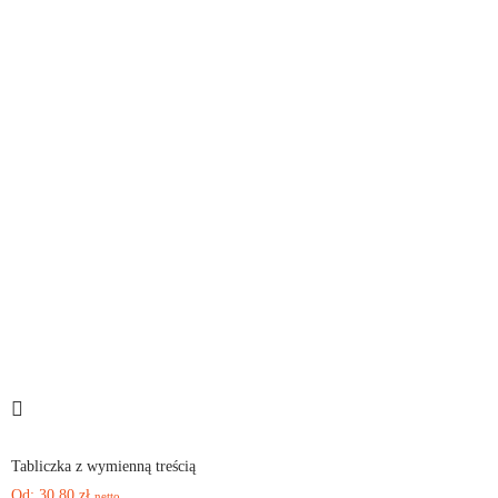
Tabliczka z wymienną treścią
Od:
30,80
zł
netto