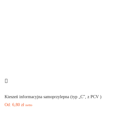
Kieszeń informacyjna samoprzylepna (typ „C”, z PCV )
Od:
6,80
zł
netto