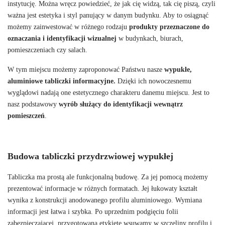
instytucję. Można wręcz powiedzieć, że jak cię widzą, tak cię piszą, czyli
ważna jest estetyka i styl panujący w danym budynku. Aby to osiągnąć
możemy zainwestować w różnego rodzaju
produkty przeznaczone do
oznaczania i identyfikacji wizualnej
w budynkach, biurach,
pomieszczeniach czy salach.
W tym miejscu możemy zaproponować Państwu nasze
wypukłe,
aluminiowe tabliczki informacyjne.
Dzięki ich nowoczesnemu
wyglądowi nadają one estetycznego charakteru danemu miejscu. Jest to
nasz podstawowy
wyrób służący do identyfikacji wewnątrz
pomieszczeń
.
Budowa tabliczki przydrzwiowej wypukłej
Tabliczka ma prostą ale funkcjonalną budowę. Za jej pomocą możemy
prezentować informacje w różnych formatach. Jej łukowaty kształt
wynika z konstrukcji anodowanego profilu aluminiowego. Wymiana
informacji jest łatwa i szybka. Po uprzednim podgięciu folii
zabezpieczającej, przygotowaną etykietę wsuwamy w szczeliny profilu i