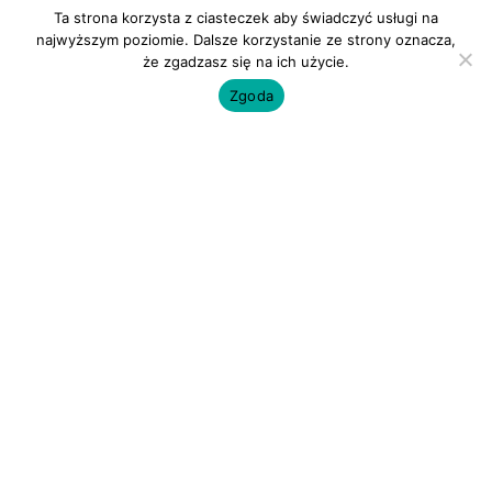
Wysyłka i płatność
Ta strona korzysta z ciasteczek aby świadczyć usługi na
najwyższym poziomie. Dalsze korzystanie ze strony oznacza,
Kontakt
że zgadzasz się na ich użycie.
Zgoda
Formularze
Reklamacja
Odstąpienie od umowy
Kontakt
tel. +48 661 505 582
e-mail: biuro@pelnoreklam.pl