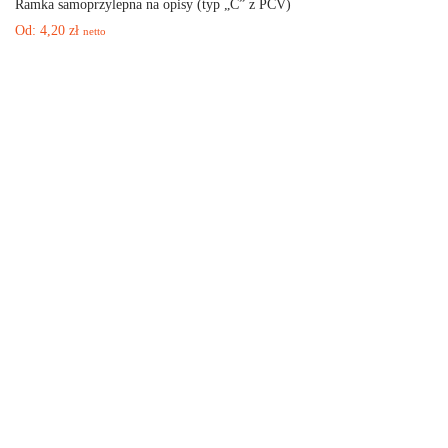
Ramka samoprzylepna na opisy (typ „C” z PCV)
Od:
4,20
zł
netto