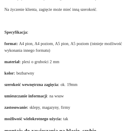
Na życzenie klienta, zagięcie może mieć inną szerokość.
Specyfikacja:
format:
A4 pion, A4 poziom, A5 pion, A5 poziom (istnieje możliwość
wykonania innego formatu)
materiał:
plexi o grubości 2 mm
kolor:
bezbarwny
szerokość wewnętrzna zagięcia:
ok. 19mm
umieszczanie informacji
: na wsuw
zastosowanie:
sklepy, magazyny, firmy
możliwość wielokrotnego użycia:
tak
montaż:
do zawieszania na blacie, szybie,