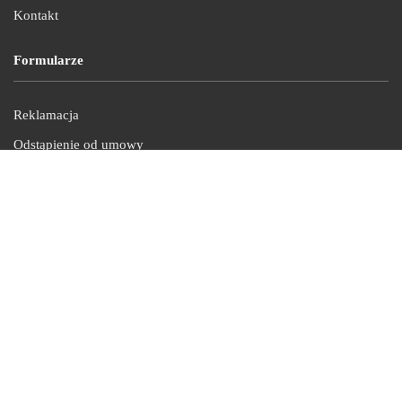
Kontakt
Formularze
Reklamacja
Odstąpienie od umowy
Kontakt
tel. +48 661 505 582
e-mail: biuro@pelnoreklam.pl
© 2025 pelnoreklam.pl