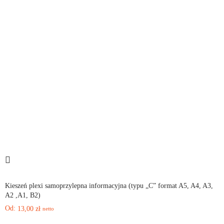
Kieszeń plexi samoprzylepna informacyjna (typu „C” format A5, A4, A3,
A2 ,A1, B2)
Od:
13,00
zł
netto