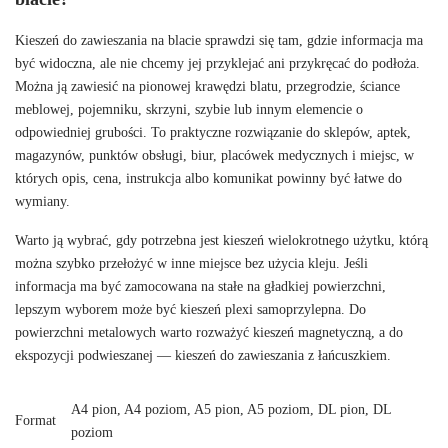
Kieszeń do zawieszania na blacie sprawdzi się tam, gdzie informacja ma
być widoczna, ale nie chcemy jej przyklejać ani przykręcać do podłoża.
Można ją zawiesić na pionowej krawędzi blatu, przegrodzie, ściance
meblowej, pojemniku, skrzyni, szybie lub innym elemencie o
odpowiedniej grubości. To praktyczne rozwiązanie do sklepów, aptek,
magazynów, punktów obsługi, biur, placówek medycznych i miejsc, w
których opis, cena, instrukcja albo komunikat powinny być łatwe do
wymiany.
Warto ją wybrać, gdy potrzebna jest kieszeń wielokrotnego użytku, którą
można szybko przełożyć w inne miejsce bez użycia kleju. Jeśli
informacja ma być zamocowana na stałe na gładkiej powierzchni,
lepszym wyborem może być
kieszeń plexi samoprzylepna
. Do
powierzchni metalowych warto rozważyć
kieszeń magnetyczną
, a do
ekspozycji podwieszanej —
kieszeń do zawieszania z łańcuszkiem
.
A4 pion, A4 poziom, A5 pion, A5 poziom, DL pion, DL
Format
poziom