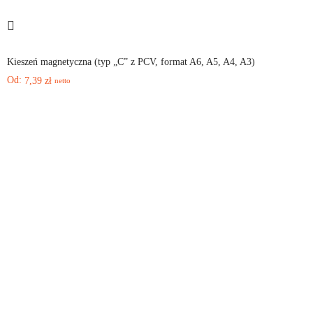
Kieszeń magnetyczna (typ „C” z PCV, format A6, A5, A4, A3)
Od:
7,39
zł
netto