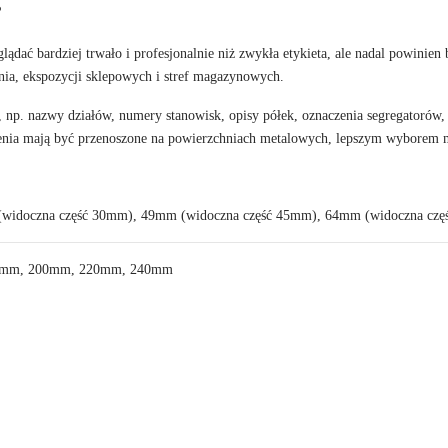
?
ać bardziej trwało i profesjonalnie niż zwykła etykieta, ale nadal powinien
nia, ekspozycji sklepowych i stref magazynowych.
 np. nazwy działów, numery stanowisk, opisy półek, oznaczenia segregatorów, c
czenia mają być przenoszone na powierzchniach metalowych, lepszym wyborem
widoczna część 30mm), 49mm (widoczna część 45mm), 64mm (widoczna cz
0mm, 200mm, 220mm, 240mm