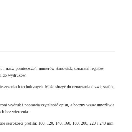
kiet, nazw pomieszczeń, numerów stanowisk, oznaczeń regałów,
lii do wydruków.
ieszczeniach technicznych. Może służyć do oznaczania drzwi, szafek,
hroni wydruk i poprawia czytelność opisu, a boczny wsuw umożliwia
ch bez wiercenia.
szerokości profilu: 100, 120, 140, 160, 180, 200, 220 i 240 mm.