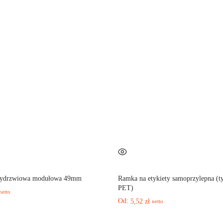
rzydrzwiowa modułowa 49mm
Ramka na etykiety samoprzylepna (t
PET)
netto
Od:
5,52
zł
netto