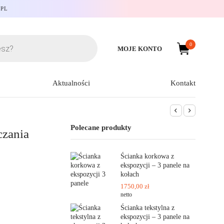
.PL
0
MOJE KONTO
Aktualności
Kontakt
Polecane produkty
czania
Ścianka korkowa z
ekspozycji – 3 panele na
kołach
1750,00
zł
netto
Ścianka tekstylna z
ekspozycji – 3 panele na