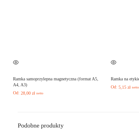
Ramka samoprzylepna magnetyczna (format A5,
Ramka na etyki
A4, A3)
Od:
5,15
zł
netto
Od:
28,00
zł
netto
Podobne produkty