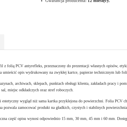
Gwarancja producenta:
12 miesięcy.
il z folią PCV antyrefleks, przeznaczony do prezentacji własnych opisów, ety
a umieścić opis wydrukowany na zwykłej kartce, papierze technicznym lub fo
azynach, archiwach, sklepach, punktach obsługi klienta, zakładach pracy i pom
 sal, miejsc odkładczych oraz stref roboczych.
i estetyczny wygląd niż sama kartka przyklejona do powierzchni. Folia PCV c
a pozwala zamocować produkt na gładkich, czystych i stabilnych powierzchnia
na część opisu wynosi odpowiednio 15 mm, 30 mm, 45 mm i 60 mm. Dostępne 