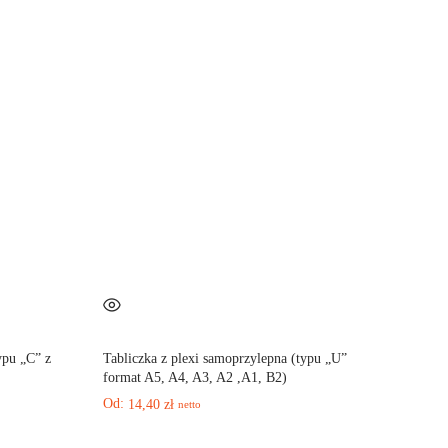
ypu „C” z
Tabliczka z plexi samoprzylepna (typu „U”
format A5, A4, A3, A2 ,A1, B2)
Od:
14,40
zł
netto