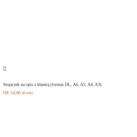
Stojaczek na opis z klamrą (format DL, A6, A5, A4, A3)
Od:
14,00
zł
netto