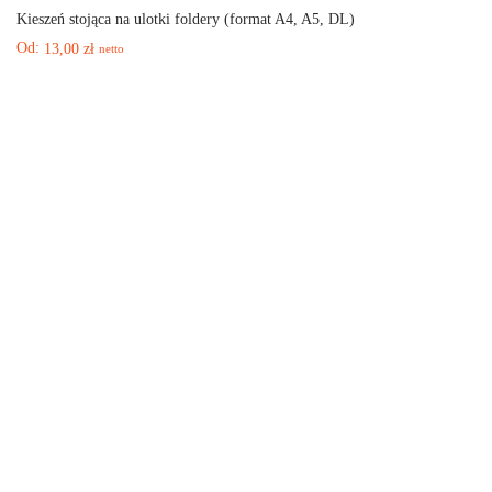
Kieszeń stojąca na ulotki foldery (format A4, A5, DL)
Od:
13,00
zł
netto