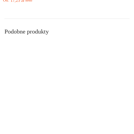
Od:
17,25
zł
netto
Podobne produkty