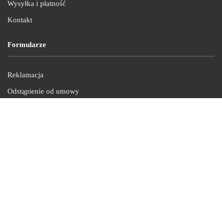
Wysyłka i płatność
Kontakt
Formularze
Reklamacja
Odstąpienie od umowy
Kontakt
tel. +48 661 505 582
e-mail: biuro@pelnoreklam.pl