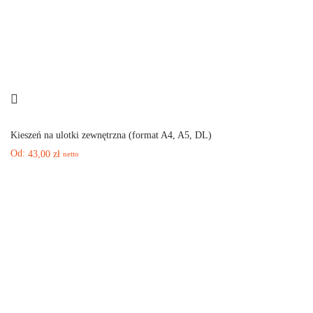
Kieszeń na ulotki zewnętrzna (format A4, A5, DL)
Od:
43,00
zł
netto