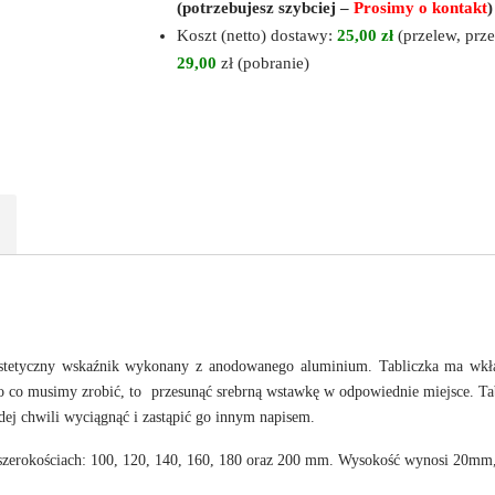
(potrzebujesz szybciej –
Prosimy o kontakt
)
Koszt (netto) dostawy:
25,00 zł
(przelew, prze
29,00
zł (pobranie)
to estetyczny wskaźnik wykonany z anodowanego aluminium. Tabliczka ma wk
o co musimy zrobić, to przesunąć srebrną wstawkę w odpowiednie miejsce. Ta
dej chwili wyciągnąć i zastąpić go innym napisem.
u szerokościach: 100, 120, 140, 160, 180 oraz 200 mm. Wysokość wynosi 2