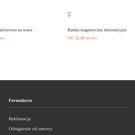
ydrzwiowa na wsuw
Ramka magnetyczna informacyjna
Od:
32,00
zł
etto
netto
Formularze
Reklamacja
Odstąpienie od umowy