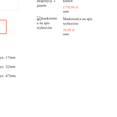
kołach
1750,00
zł
netto
Maskownica na spis
wyborców
28,00
zł
netto
wys. 17mm
wys. 32mm
wys. 47mm.