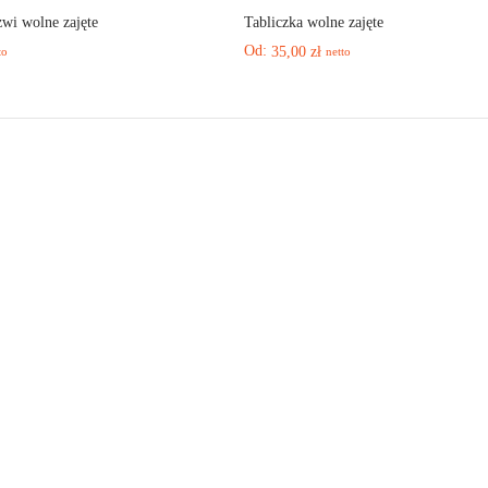
zwi wolne zajęte
Tabliczka wolne zajęte
Od:
35,00
zł
to
netto