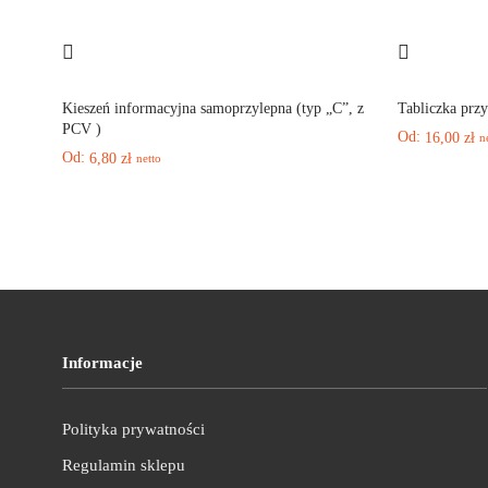
Kieszeń informacyjna samoprzylepna (typ „C”, z
Tabliczka prz
PCV )
Od:
16,00
zł
n
Od:
6,80
zł
netto
Informacje
Polityka prywatności
Regulamin sklepu