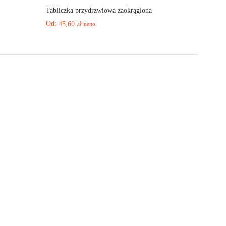
Tabliczka przydrzwiowa zaokrąglona
Od:
45,60
zł
netto