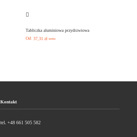
Tabliczka aluminiowa przydrzwiowa
Od:
37,31
zł
netto
Kontakt
tel. +48 661 505 582