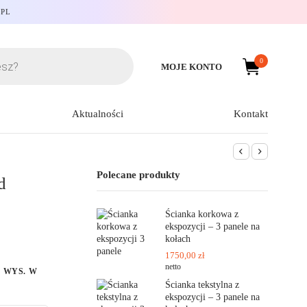
.PL
0
MOJE KONTO
Aktualności
Kontakt
Polecane produkty
d
Ścianka korkowa z
ekspozycji – 3 panele na
kołach
1750,00
zł
netto
 WYS. W
Ścianka tekstylna z
ekspozycji – 3 panele na