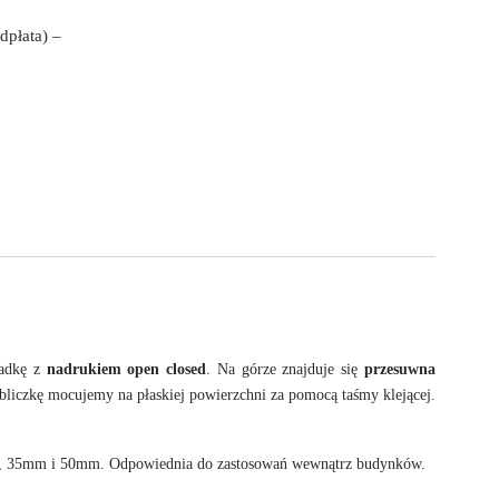
dpłata) –
ładkę z
nadrukiem open closed
. Na górze znajduje się
przesuwna
bliczkę mocujemy na płaskiej powierzchni za pomocą taśmy klejącej.
0mm, 35mm i 50mm. Odpowiednia do zastosowań wewnątrz budynków.