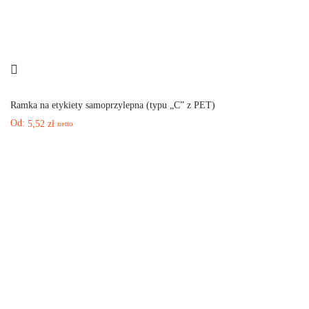
Ramka na etykiety samoprzylepna (typu „C” z PET)
Od:
5,52
zł
netto