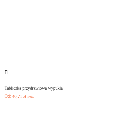
Tabliczka przydrzwiowa wypukła
Od:
40,71
zł
netto