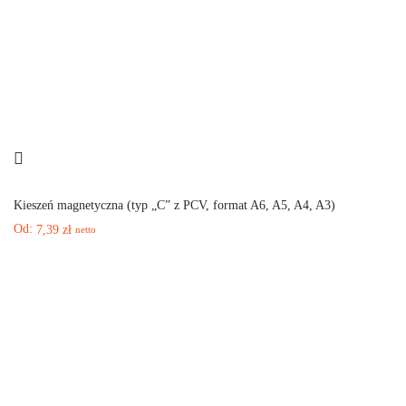
Kieszeń magnetyczna (typ „C” z PCV, format A6, A5, A4, A3)
Od:
7,39
zł
netto