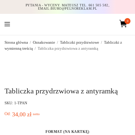
PYTANIA - WYCENY: MATEUSZ TEL. 661 505 582,
EMAIL:BIURO@PELNOREKLAM.PL
0
Strona główna
/
Oznakowanie
/
Tabliczki przydrzwiowe
/
Tabliczki z
wymienną treścią
/
Tabliczka przydrzwiowa z antyramką
Tabliczka przydrzwiowa z antyramką
SKU: 1-TPAN
34,00
zł
Od:
netto
FORMAT (NA KARTKĘ)