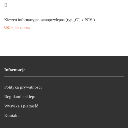
Kieszeń informacyjna samoprzylepna (typ „C”, z PCV )
Od:
6,80
zł
netto
Informacje
Polityka prywatności
Regulamin sklepu
Wysyłka i płatność
Kontakt