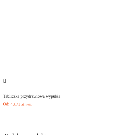
Tabliczka przydrzwiowa wypukła
Od:
40,71
zł
netto