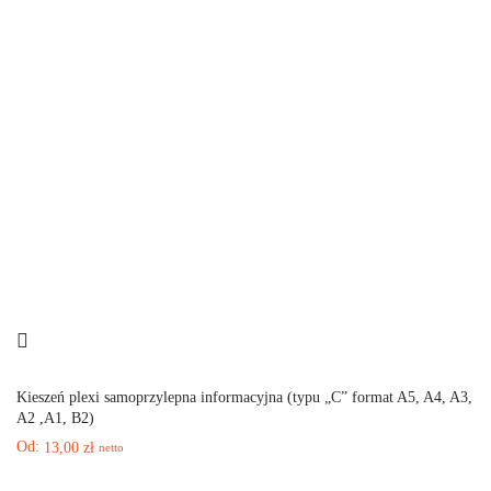
Kieszeń plexi samoprzylepna informacyjna (typu „C” format A5, A4, A3,
A2 ,A1, B2)
Od:
13,00
zł
netto