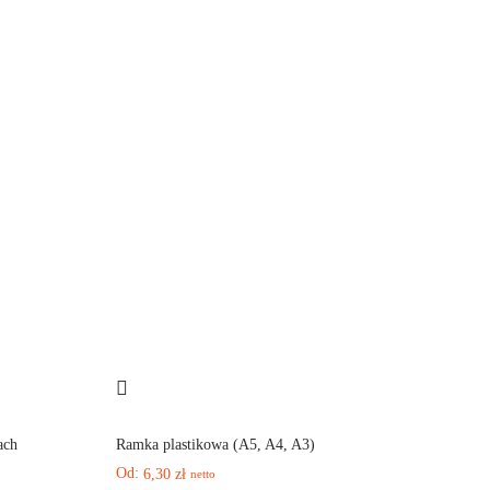
ach
Ramka plastikowa (A5, A4, A3)
Od:
6,30
zł
netto