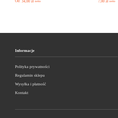
Od:
34,00
zł
7,00
zł
netto
netto
Informacje
Polityka prywatności
Regulamin sklepu
Wysyłka i płatność
Kontakt