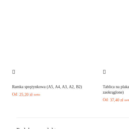
Ramka sprężynkowa (A5, A4, A3, A2, B2)
Tablica na plak
zaokrąglone)
Od:
25,20
zł
netto
Od:
37,40
zł
net