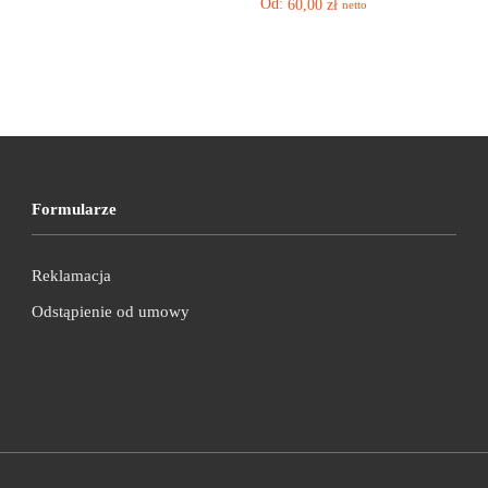
Od:
60,00
zł
netto
Formularze
Reklamacja
Odstąpienie od umowy