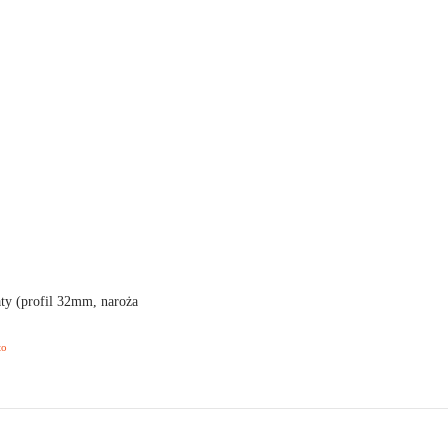
aty (profil 32mm, naroża
to